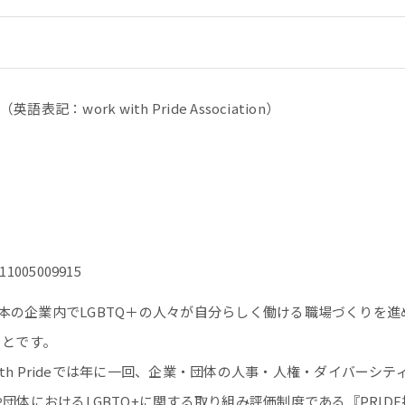
英語表記：work with Pride Association）
11005009915
目的は、日本の企業内でLGBTQ＋の人々が自分らしく働ける職場づく
ことです。
ith Prideでは年に一回、企業・団体の人事・人権・ダイバーシ
団体におけるLGBTQ+に関する取り組み評価制度である『PRID