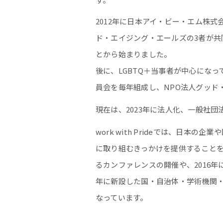
2012
年に日本アイ・ビー・エム株式
ド・エイジング・エールズの
3
者が共
とから始まりました。
後に、LGBTQ＋当事者が中心になっ
員会を毎年組成し、NPO法人グッド
現在は、2023年に法人化、一般社団法人
work with Prideでは、日
に取り組むきっかけを提供することを
るカンファレンスの開催や、2016年
年に新設した国・自治体・学術機関・
なっています。