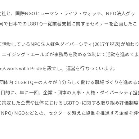
会社と、国際
NGO
ヒューマン・ライツ・ウォッチ、
NPO
法人グッ
同で日本での
LGBTQ＋
従業者支援に関するセミナーを企画したこ
て活動しているNPO法人虹色ダイバーシティ(2017年脱退)が加
・エイジング・エールズが事務局を務める体制にて活動を進めて
work with Prideを設立し、運営を行なっています。
本の企業や団体内でLGBTQ＋の人々が自分らしく働ける職場づくりを
目的に、年に一回、企業・団体の人事・人権・ダイバーシティ担当
に策定した企業や団体におけるLGBTQ+に関する取り組み評価制度で
NPO/ NGOなどとの、セクターを超えた協働を推進する企業を