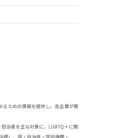
りを進めるための情報を提供し、各企業が積
ティ担当者を主な対象に、LGBTQ＋に関
E指標』、国・自治体・学術機関・