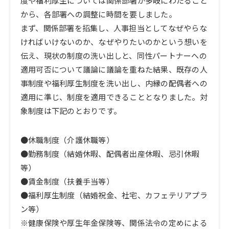
度や福利厚生については関係部署が多岐にわたること
から、各部署への調整に時間を要しました。
まず、関係部署を招集し、人事担当としてなぜやらな
ければいけないのか、なぜやりたいのかという想いを
伝え、現状の制度の洗い出しと、同性パートナーへの
適用可否について議論に議論を重ねた結果、既存の人
事制度や福利厚生制度を洗い出し、内縁の配偶者への
適用に準じ、制度を適用できることとなりました。対
象制度は下記のとおりです。
●休職制度（介護休職等）
●勤務制度（結婚休暇、配偶者出産休暇、忌引休暇
等）
●賃金制度（扶養手当等）
●福利厚生制度（結婚祝金、社宅、カフェテリアプラ
ン等）
※健康保険や厚生年金保険等、関係法令の定めによる