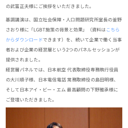
の武富正夫様にご挨拶をいただきました。
基調講演は、国立社会保障・人口問題研究所室長の釜野
さおり様に「LGBT施策の背景と効果」（資料は
こちら
からダウンロード
できます）を、続いて企業で働く当事
者および企業の経営層という2つのパネルセッションが
提供されました。
経営層パネルでは、日本航空 代表取締役専務執行役員
の大川順子様、日本電信電話 常務取締役の島田明様、
そして日本アイ・ビー・エム 最高顧問の下野雅承様に
ご登壇いただきました。