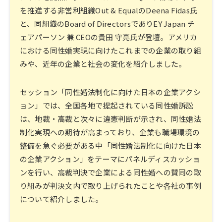
を推進する非営利組織Out & EqualのDeena Fidas氏
と、同組織のBoard of DirectorsでありEY Japan チ
ェアパーソン 兼 CEOの貴田 守亮氏が登壇。アメリカ
における同性婚実現に向けたこれまでの企業の取り組
みや、近年の企業と社会の変化を紹介しました。
セッション「同性婚法制化に向けた日本の企業アクシ
ョン」では、全国各地で提起されている同性婚訴訟
は、地裁・高裁と次々に違憲判断が示され、同性婚法
制化実現への期待が高まっており、企業も職場環境の
整備を急ぐ必要がある中「同性婚法制化に向けた日本
の企業アクション」をテーマにパネルディスカッショ
ンを行い、高裁判決で企業による同性婚への賛同の取
り組みが判決文内で取り上げられたことや各社の事例
について紹介しました。