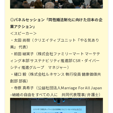
◎パネルセッション「同性婚法制化に向けた日本の企
業アクション」
＜スピーカー＞
・太田 尚樹（クリエイティブユニット『やる気あり
美』 代表）
・前田 結実子（株式会社ファミリーマート マーケテ
ィング本部 サステナビリティ推進部 CSR・ダイバー
シティ推進グループ マネジャー）
・樋口 毅（株式会社ルネサンス 執行役員 健康価値共
創部 部長）
・寺原 真希子（公益社団法人Marriage For All Japan
–結婚の自由をすべての人に 共同代表理事/ 弁護士）