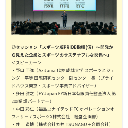
◎セッション「スポーツ版PRIDE指標(仮）〜開発か
ら見えた企業とスポーツのサステナブルな関係〜」
＜スピーカー＞
・野口 亜弥（Azitama 代表 成城大学 スポーツとジェ
ンダー平等 国際研究センター副センター長 （プライ
ドハウス東京・スポーツ事業アドバイザー）
・多田 雅之（EY Japan EY新日本有限責任監査法人 第
2事業部 パートナー）
・中田 彩仁（福島ユナイテッドFC オペレーションオ
フィサー / スポーツX株式会社 経営企画部）
・井上 道博（株式会社丸井 TSUNAGU＋合同会社）