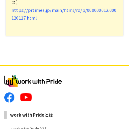
ス）
https://prtimes.jp/main/html/rd/p/000000012.000
120117.html
work with Prideとは
work with Prideとは