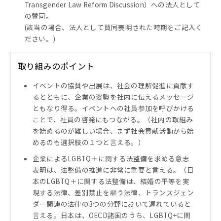
Transgender Law Reform Discussion）への法人として
の賛同。
(該当の場合、法人として賛同表明された時期をご記入く
ださい。)
取り組みのポイント
イベントの協賛や出展は、社会の理解促進に貢献す
るとともに、企業の姿勢を社内に伝えるメッセージ
ともなり得る。イベントへの社員参加を呼びかける
ことで、社員の啓発にもつながる。（社内の取組み
を始めるのが難しい場合、まず社会貢献活動から始
めるのも選択肢の１つと言える。）
企業によるLGBTQ＋に関する法整備を求める意志
表明は、法整備の推進に非常に重要と言える。（日
本のLGBTQ＋に関する法整備は、結婚の平等を実
現する法律、差別禁止を謳う法律、トランスジェン
ダー関連の法律の3つの分野において遅れていると
言える。日本は、OECD諸国のうち、LGBTQ+に関