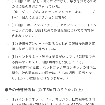
(8) 研修には、読む・聞くだけでなく、学びを深めるため
の参加型の演習が含まれている。
（例：グループディスカッションやペアによるロールプ
レイ、個人によるアクション宣言等）
(9) 研修には、ノンバイナリー、アセクシュアル、インタ
ーセックス等、LGBT以外の多様な性についての内容が
含まれている。
(10) 研修後アンケートを取るなど社内の理解浸透度を確
認しながら研修を進めている。
(11) イントラネット等で従業員がいつでも視聴閲覧でき
る資料やテキスト、研修動画等を公開している。
(※研修資料や動画、ハンドブック等コンテンツの社内公
開や、社内配布のみの場合はこちらの項目に該当とな
り、(1)〜(5)に該当とはなりません。)
●その他啓発活動
（以下5項目のうち4つ以上）
(12) イントラネット、メールマガジン、社内報等を活用
した定期的(年4回以上)な社内に向けたLGBTQ+、SOGIに