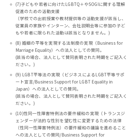
(7)子どもや若者に向けたLGBTQ＋やSOGIに関する理解
促進のための活動支援
（学校での出前授業や教材提供等の活動支援が該当し、
従業員の家族やインターン、会社説明会等に参加の子ど
もや若者に限られた活動は該当となりません。)
(8) 婚姻の平等を実現する法制度の実現（Business for
Marriage Equality）への法人としての賛同。
(該当の場合、法人として賛同表明された時期をご記入く
ださい。)
(9) LGBT平等法の実現（ビジネスによるLGBT平等サポ
ート宣言/Business Support for LGBT Equality in
Japan）への法人としての賛同。
(該当の場合、法人として賛同表明された時期をご記入く
ださい。)
(10)性同一性障害特例法の要件緩和の実現（トランスジ
ェンダーが法的な性別を望む性に変更するための法律
（性同一性障害特例法）の要件緩和の議論を進めること
への法人としての賛同/Business Support for