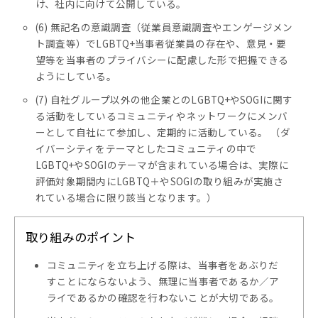
け、社内に向けて公開している。
(6) 無記名の意識調査（従業員意識調査やエンゲージメン
ト調査等）でLGBTQ+当事者従業員の存在や、意見・要
望等を当事者のプライバシーに配慮した形で把握できる
ようにしている。
(7) 自社グループ以外の他企業とのLGBTQ+やSOGIに関す
る活動をしているコミュニティやネットワークにメンバ
ーとして自社にて参加し、定期的に活動している。 （ダ
イバーシティをテーマとしたコミュニティの中で
LGBTQ+やSOGIのテーマが含まれている場合は、実際に
評価対象期間内にLGBTQ＋やSOGIの取り組みが実施さ
れている場合に限り該当となります。）
取り組みのポイント
コミュニティを立ち上げる際は、当事者をあぶりだ
すことにならないよう、無理に当事者であるか／ア
ライであるかの確認を行わないことが大切である。