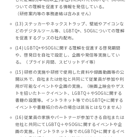
ついての理解を促進する情報を発信している。
（研修案内等の事務連絡は含みません）
(13) ステッカーやネックストラップ、壁紙やアイコンな
どのデジタルツール等、LGBTQ+、SOGIについての理解
を促進するグッズの社内配布。
(14) LGBTQ+やSOGIに関する理解を促進する啓発期間
や、啓発日を自社で設定し、企画や発信等実施してい
る。（プライド月間、スピリットデイ等）
(15) 研修の実施や研修で使用した資料や録画動画等の公
開以外で、自社または他社と共同にて従業員が参加や利
用が可能なイベントや企画の実施。（映画上映会やゲス
トを招いたトークイベント、LGBTQ＋やSOGIに関する
書籍の設置等。イントラネット等でのLGBTQ+に関する
イベントや書籍紹介のみの場合は該当とはなりません）
(16) 従業員の家族やパートナーが参加できる自社または
他社と共同にてLGBTQ＋やSOGIに関するイベントや企
画の実施。(イントラネット等でのLGBTQ+に関するイベ