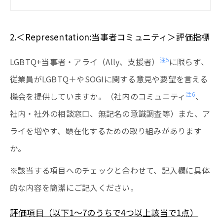
2.＜Representation:当事者コミュニティ＞評価指標
注5
LGBTQ+当事者・アライ（Ally、支援者）
に限らず、
従業員がLGBTQ＋やSOGIに関する意見や要望を言える
注6
機会を提供していますか。（社内のコミュニティ
、
社内・社外の相談窓口、無記名の意識調査等）また、ア
ライを増やす、顕在化するための取り組みがあります
か。
※該当する項目へのチェックと合わせて、記入欄に具体
的な内容を簡潔にご記入ください。
評価項目（以下1～7のうちで4つ以上該当で1点）